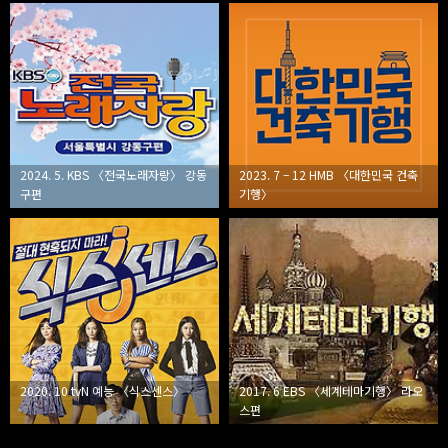
2024. 5. KBS 〈전국노래자랑〉 강동
2023. 7 – 12 HMB 〈대한민국 건축
구편
기행〉
2020. 10 tvN 예능 〈식스센스〉
2017. 6 EBS 〈세계테마기행〉 라오
스편